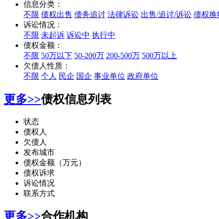
信息分类：
不限
债权出售
债务追讨
法律诉讼
出售/追讨/诉讼
债权换
诉讼情况：
不限
未起诉
诉讼中
执行中
债权金额：
不限
50万以下
50-200万
200-500万
500万以上
欠债人性质：
不限
个人
民企
国企
事业单位
政府单位
更多>>
债权信息列表
状态
债权人
欠债人
发布城市
债权金额（万元）
债权诉求
诉讼情况
联系方式
更多>>
合作机构