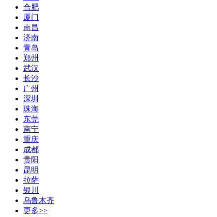
合肥
厦门
南昌
济南
青岛
郑州
武汉
长沙
广州
深圳
珠海
东莞
南宁
重庆
成都
贵阳
昆明
拉萨
银川
乌鲁木齐
更多>>