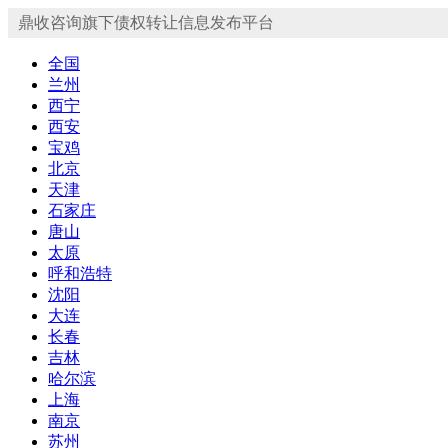
鼎收咨询旗下债权转让信息发布平台
全国
兰州
西宁
西安
宝鸡
北京
天津
石家庄
唐山
太原
呼和浩特
沈阳
大连
长春
吉林
哈尔滨
上海
南京
苏州