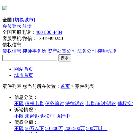
全国
[切换城市]
会员登录
|
注册
全国客服电话：
400-800-4484
客服手机/微信：13919999240
债权信息
债权信息
律师事务所
资产处置公司
法务公司
律师/法务
搜索
网站首页
城市首页
案件列表
您当前所在位置：
首页
> 案件列表
信息分类：
不限
债权出售
债务追讨
法律诉讼
出售/追讨/诉讼
债权换
诉讼情况：
不限
未起诉
诉讼中
执行中
债权金额：
不限
50万以下
50-200万
200-500万
500万以上