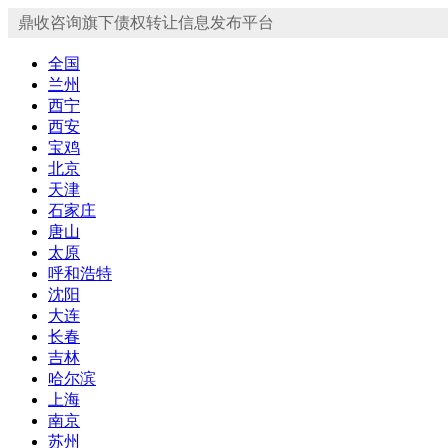
鼎收咨询旗下债权转让信息发布平台
全国
兰州
西宁
西安
宝鸡
北京
天津
石家庄
唐山
太原
呼和浩特
沈阳
大连
长春
吉林
哈尔滨
上海
南京
苏州