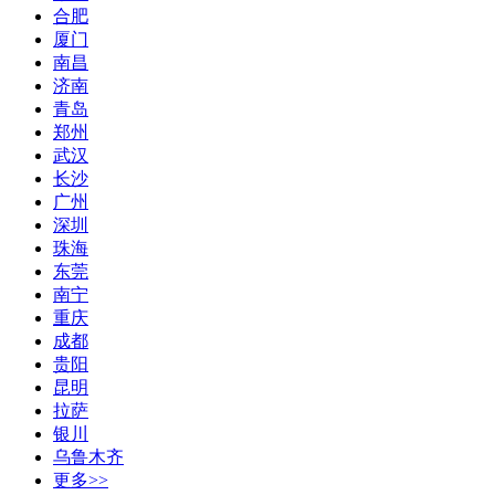
合肥
厦门
南昌
济南
青岛
郑州
武汉
长沙
广州
深圳
珠海
东莞
南宁
重庆
成都
贵阳
昆明
拉萨
银川
乌鲁木齐
更多>>