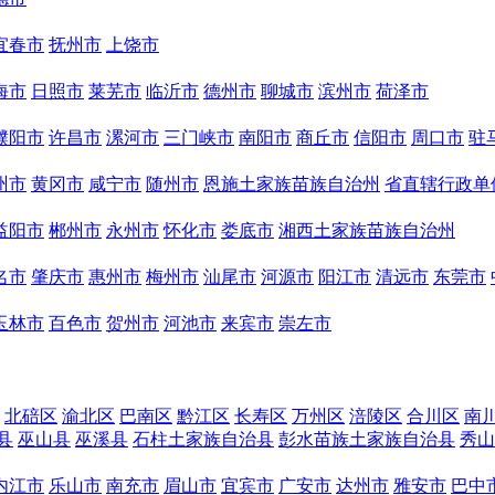
宜春市
抚州市
上饶市
海市
日照市
莱芜市
临沂市
德州市
聊城市
滨州市
荷泽市
濮阳市
许昌市
漯河市
三门峡市
南阳市
商丘市
信阳市
周口市
驻
州市
黄冈市
咸宁市
随州市
恩施土家族苗族自治州
省直辖行政单
益阳市
郴州市
永州市
怀化市
娄底市
湘西土家族苗族自治州
名市
肇庆市
惠州市
梅州市
汕尾市
河源市
阳江市
清远市
东莞市
玉林市
百色市
贺州市
河池市
来宾市
崇左市
北碚区
渝北区
巴南区
黔江区
长寿区
万州区
涪陵区
合川区
南
县
巫山县
巫溪县
石柱土家族自治县
彭水苗族土家族自治县
秀山
内江市
乐山市
南充市
眉山市
宜宾市
广安市
达州市
雅安市
巴中