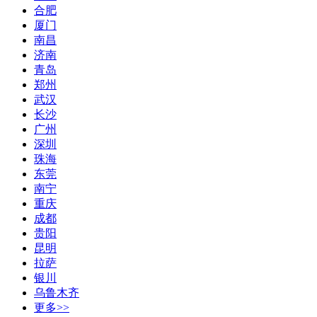
合肥
厦门
南昌
济南
青岛
郑州
武汉
长沙
广州
深圳
珠海
东莞
南宁
重庆
成都
贵阳
昆明
拉萨
银川
乌鲁木齐
更多>>