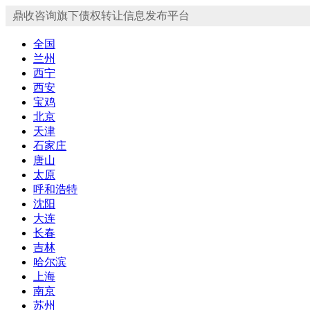
鼎收咨询旗下债权转让信息发布平台
全国
兰州
西宁
西安
宝鸡
北京
天津
石家庄
唐山
太原
呼和浩特
沈阳
大连
长春
吉林
哈尔滨
上海
南京
苏州