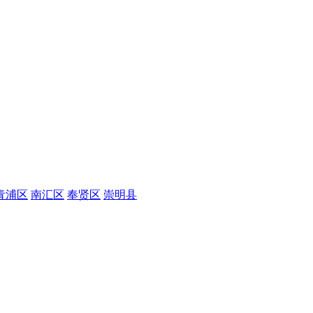
青浦区
南汇区
奉贤区
崇明县