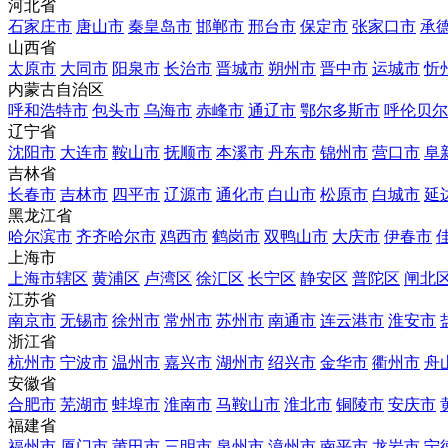
河北省
石家庄市
唐山市
秦皇岛市
邯郸市
邢台市
保定市
张家口市
承
山西省
太原市
大同市
阳泉市
长治市
晋城市
朔州市
晋中市
运城市
忻
内蒙古自治区
呼和浩特市
包头市
乌海市
赤峰市
通辽市
鄂尔多斯市
呼伦贝尔
辽宁省
沈阳市
大连市
鞍山市
抚顺市
本溪市
丹东市
锦州市
营口市
阜
吉林省
长春市
吉林市
四平市
辽源市
通化市
白山市
松原市
白城市
延
黑龙江省
哈尔滨市
齐齐哈尔市
鸡西市
鹤岗市
双鸭山市
大庆市
伊春市
上海市
上海市辖区
黄浦区
卢湾区
徐汇区
长宁区
静安区
普陀区
闸北
江苏省
南京市
无锡市
徐州市
常州市
苏州市
南通市
连云港市
淮安市
浙江省
杭州市
宁波市
温州市
嘉兴市
湖州市
绍兴市
金华市
衢州市
舟
安徽省
合肥市
芜湖市
蚌埠市
淮南市
马鞍山市
淮北市
铜陵市
安庆市
福建省
福州市
厦门市
莆田市
三明市
泉州市
漳州市
南平市
龙岩市
宁