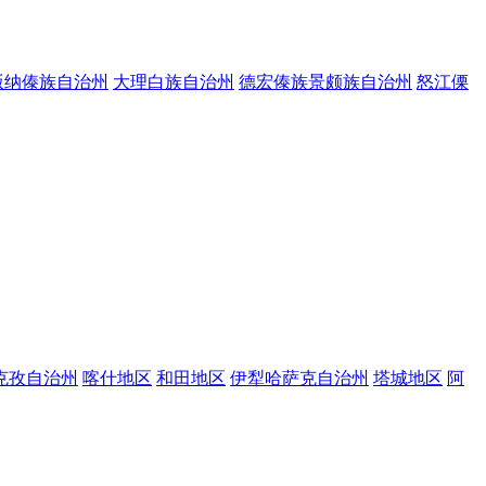
版纳傣族自治州
大理白族自治州
德宏傣族景颇族自治州
怒江傈
克孜自治州
喀什地区
和田地区
伊犁哈萨克自治州
塔城地区
阿