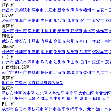
江西省
南昌市
景德镇市
萍乡市
九江市
新余市
鹰潭市
赣州市
吉安市
山东省
济南市
青岛市
淄博市
枣庄市
烟台市
潍坊市
济宁市
泰安市
威
河南省
郑州市
开封市
洛阳市
平顶山市
安阳市
鹤壁市
新乡市
焦作市
湖北省
武汉市
黄石市
十堰市
宜昌市
襄阳市
鄂州市
荆门市
孝感市
荆
湖南省
长沙市
株洲市
湘潭市
衡阳市
邵阳市
岳阳市
常德市
张家界市
广东省
广州市
韶关市
深圳市
珠海市
汕头市
佛山市
江门市
湛江市
茂
广西壮族自治区
南宁市
柳州市
桂林市
梧州市
北海市
防城港市
钦州市
贵港市
海南省
海口市
三亚市
省直辖县级行政单位
重庆市
重庆市辖区
渝中区
江北区
沙坪坝区
南岸区
大渡口区
九龙坡区
开州区
梁平区
武隆区
城口县
丰都县
垫江县
忠 县
云阳县
奉节
四川省
成都市
自贡市
攀枝花市
泸州市
德阳市
绵阳市
广元市
遂宁市