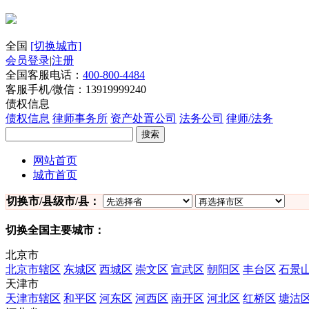
全国
[切换城市]
会员登录
|
注册
全国客服电话：
400-800-4484
客服手机/微信：13919999240
债权信息
债权信息
律师事务所
资产处置公司
法务公司
律师/法务
搜索
网站首页
城市首页
切换市/县级市/县：
切换全国主要城市：
北京市
北京市辖区
东城区
西城区
崇文区
宣武区
朝阳区
丰台区
石景
天津市
天津市辖区
和平区
河东区
河西区
南开区
河北区
红桥区
塘沽