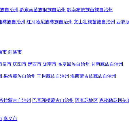
族自治州
黔东南苗族侗族自治州
黔南布依族苗族自治州
雄彝族自治州
红河哈尼族彝族自治州
文山壮族苗族自治州
西双
康市
商洛市
酒泉市
庆阳市
定西市
陇南市
临夏回族自治州
甘南藏族自治州
州
果洛藏族自治州
玉树藏族自治州
海西蒙古族藏族自治州
塔拉蒙古自治州
巴音郭楞蒙古自治州
阿克苏地区
克孜勒苏柯尔
市
嘉义市