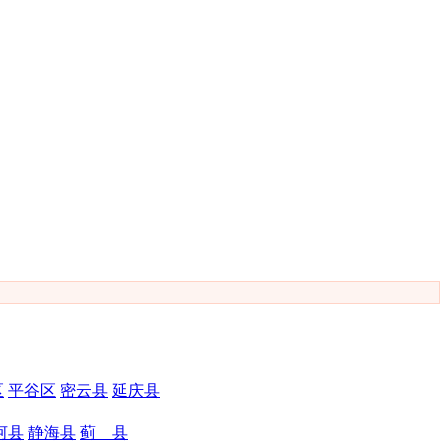
区
平谷区
密云县
延庆县
河县
静海县
蓟 县