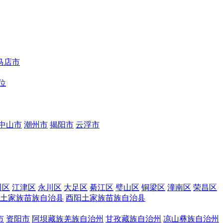
马店市
位
中山市
潮州市
揭阳市
云浮市
川区
江津区
永川区
大足区
綦江区
璧山区
铜梁区
潼南区
荣昌区
土家族苗族自治县
酉阳土家族苗族自治县
市
资阳市
阿坝藏族羌族自治州
甘孜藏族自治州
凉山彝族自治州