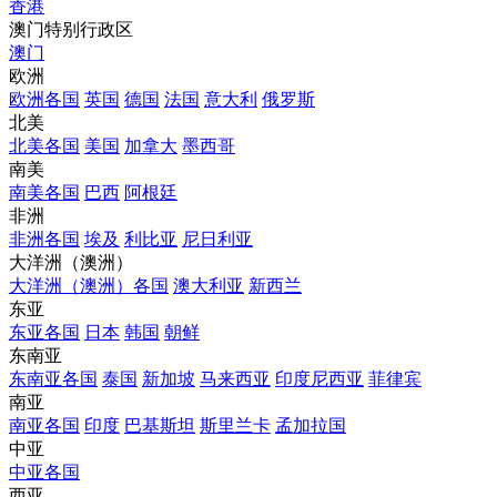
香港
澳门特别行政区
澳门
欧洲
欧洲各国
英国
德国
法国
意大利
俄罗斯
北美
北美各国
美国
加拿大
墨西哥
南美
南美各国
巴西
阿根廷
非洲
非洲各国
埃及
利比亚
尼日利亚
大洋洲（澳洲）
大洋洲（澳洲）各国
澳大利亚
新西兰
东亚
东亚各国
日本
韩国
朝鲜
东南亚
东南亚各国
泰国
新加坡
马来西亚
印度尼西亚
菲律宾
南亚
南亚各国
印度
巴基斯坦
斯里兰卡
孟加拉国
中亚
中亚各国
西亚