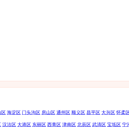
山区
海淀区
门头沟区
房山区
通州区
顺义区
昌平区
大兴区
怀柔
区
汉沽区
大港区
东丽区
西青区
津南区
北辰区
武清区
宝坻区
宁