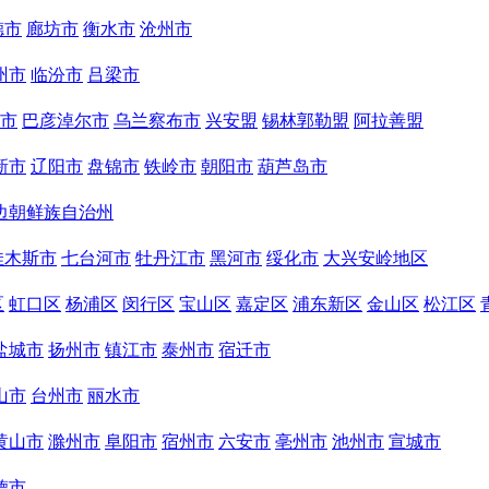
德市
廊坊市
衡水市
沧州市
州市
临汾市
吕梁市
市
巴彦淖尔市
乌兰察布市
兴安盟
锡林郭勒盟
阿拉善盟
新市
辽阳市
盘锦市
铁岭市
朝阳市
葫芦岛市
边朝鲜族自治州
佳木斯市
七台河市
牡丹江市
黑河市
绥化市
大兴安岭地区
区
虹口区
杨浦区
闵行区
宝山区
嘉定区
浦东新区
金山区
松江区
盐城市
扬州市
镇江市
泰州市
宿迁市
山市
台州市
丽水市
黄山市
滁州市
阜阳市
宿州市
六安市
亳州市
池州市
宣城市
德市