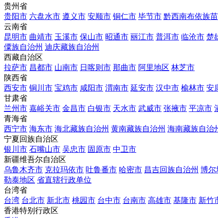
贵州省
贵阳市
六盘水市
遵义市
安顺市
铜仁市
毕节市
黔西南布依族苗
云南省
昆明市
曲靖市
玉溪市
保山市
昭通市
丽江市
普洱市
临沧市
楚
僳族自治州
迪庆藏族自治州
西藏自治区
拉萨市
昌都市
山南市
日喀则市
那曲市
阿里地区
林芝市
陕西省
西安市
铜川市
宝鸡市
咸阳市
渭南市
延安市
汉中市
榆林市
安
甘肃省
兰州市
嘉峪关市
金昌市
白银市
天水市
武威市
张掖市
平凉市
青海省
西宁市
海东市
海北藏族自治州
黄南藏族自治州
海南藏族自治
宁夏回族自治区
银川市
石嘴山市
吴忠市
固原市
中卫市
新疆维吾尔自治区
乌鲁木齐市
克拉玛依市
吐鲁番市
哈密市
昌吉回族自治州
博尔
勒泰地区
省直辖行政单位
台湾省
台湾
台北市
新北市
桃园市
台中市
台南市
高雄市
基隆市
新竹
香港特别行政区