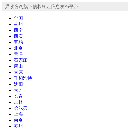
鼎收咨询旗下债权转让信息发布平台
全国
兰州
西宁
西安
宝鸡
北京
天津
石家庄
唐山
太原
呼和浩特
沈阳
大连
长春
吉林
哈尔滨
上海
南京
苏州