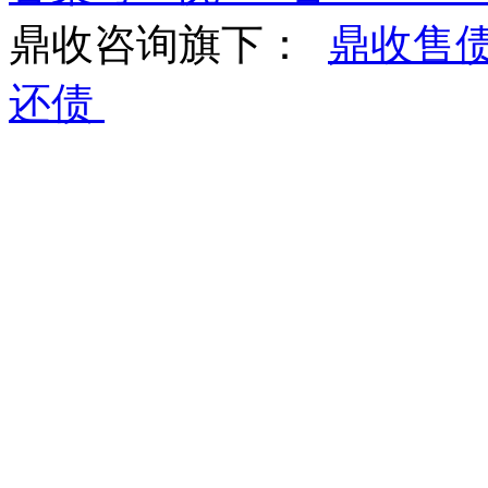
鼎收咨询旗下：
鼎收售
还债