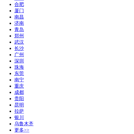
合肥
厦门
南昌
济南
青岛
郑州
武汉
长沙
广州
深圳
珠海
东莞
南宁
重庆
成都
贵阳
昆明
拉萨
银川
乌鲁木齐
更多>>