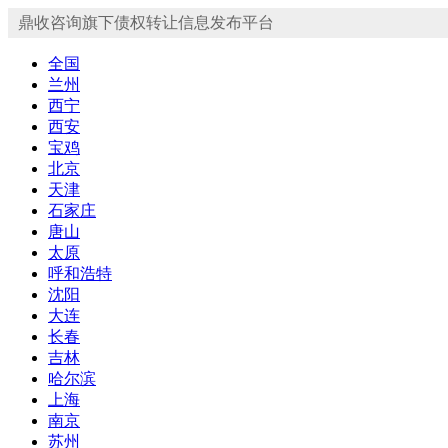
鼎收咨询旗下债权转让信息发布平台
全国
兰州
西宁
西安
宝鸡
北京
天津
石家庄
唐山
太原
呼和浩特
沈阳
大连
长春
吉林
哈尔滨
上海
南京
苏州