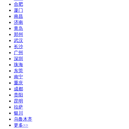
合肥
厦门
南昌
济南
青岛
郑州
武汉
长沙
广州
深圳
珠海
东莞
南宁
重庆
成都
贵阳
昆明
拉萨
银川
乌鲁木齐
更多>>