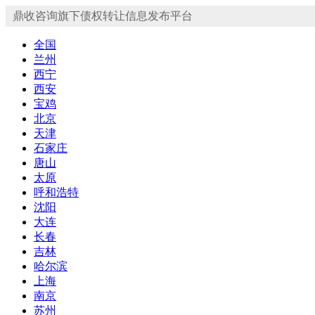
鼎收咨询旗下债权转让信息发布平台
全国
兰州
西宁
西安
宝鸡
北京
天津
石家庄
唐山
太原
呼和浩特
沈阳
大连
长春
吉林
哈尔滨
上海
南京
苏州