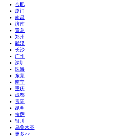
合肥
厦门
南昌
济南
青岛
郑州
武汉
长沙
广州
深圳
珠海
东莞
南宁
重庆
成都
贵阳
昆明
拉萨
银川
乌鲁木齐
更多>>