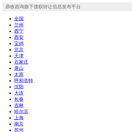
鼎收咨询旗下债权转让信息发布平台
全国
兰州
西宁
西安
宝鸡
北京
天津
石家庄
唐山
太原
呼和浩特
沈阳
大连
长春
吉林
哈尔滨
上海
南京
苏州