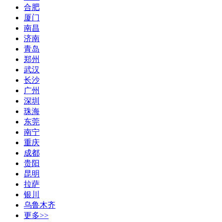
合肥
厦门
南昌
济南
青岛
郑州
武汉
长沙
广州
深圳
珠海
东莞
南宁
重庆
成都
贵阳
昆明
拉萨
银川
乌鲁木齐
更多>>