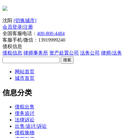
沈阳
[切换城市]
会员登录
|
注册
全国客服电话：
400-800-4484
客服手机/微信：13919999240
债权信息
债权信息
律师事务所
资产处置公司
法务公司
律师/法务
搜索
网站首页
城市首页
信息分类
债权出售
债务追讨
法律诉讼
出售/追讨/诉讼
债权换物