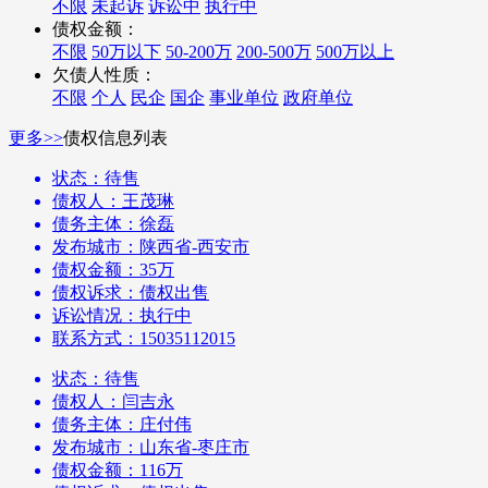
不限
未起诉
诉讼中
执行中
债权金额：
不限
50万以下
50-200万
200-500万
500万以上
欠债人性质：
不限
个人
民企
国企
事业单位
政府单位
更多>>
债权信息列表
状态：待售
债权人：王茂琳
债务主体：徐磊
发布城市：陕西省-西安市
债权金额：35万
债权诉求：债权出售
诉讼情况：执行中
联系方式：15035112015
状态：待售
债权人：闫吉永
债务主体：庄付伟
发布城市：山东省-枣庄市
债权金额：116万