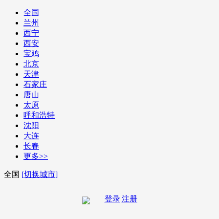
全国
兰州
西宁
西安
宝鸡
北京
天津
石家庄
唐山
太原
呼和浩特
沈阳
大连
长春
更多>>
全国
[切换城市]
登录
|
注册